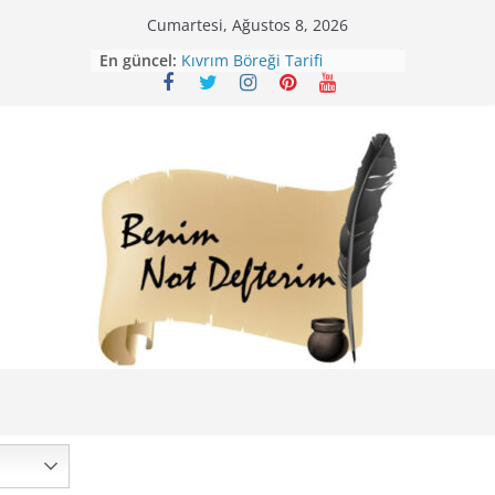
Skip
Cumartesi, Ağustos 8, 2026
to
Mirik Köfte Tarifi – Sivas
En güncel:
Kıvrım Böreği Tarifi
content
Karabuğday Pilavı Tarifi
Bolama ( Lok Lok Pilavı ) Tarifi
Nohutlu Pirinç Pilavı Tarifi