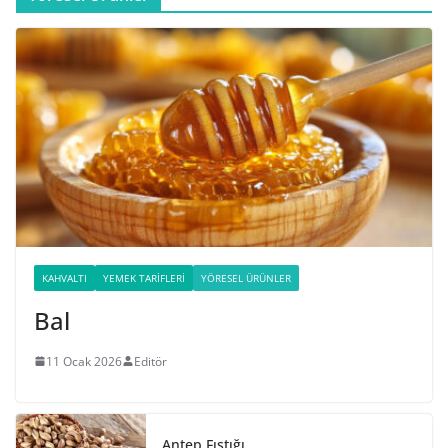
KAHVALTI
YEMEK TARIFLERI
YÖRESEL ÜRÜNLER
Bal
11 Ocak 2026
Editör
Antep Fıstığı