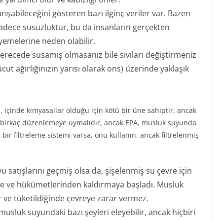
arışabileceğini gösteren bazı ilginç veriler var. Bazen
y sadece susuzluktur, bu da insanların gerçekten
 yemelerine neden olabilir.
 derecede susamış olmasanız bile sıvıları değiştirmeniz
cut ağırlığınızın yarısı olarak ons) üzerinde yaklaşık
 içinde kimyasallar olduğu için kötü bir üne sahiptir, ancak
u birkaç düzenlemeye uymalıdır, ancak EPA, musluk suyunda
bir filtreleme sistemi varsa, onu kullanın, ancak filtrelenmiş
u satışlarını geçmiş olsa da, şişelenmiş su çevre için
ye ve hükümetlerinden kaldırmaya başladı. Musluk
r ve tüketildiğinde çevreye zarar vermez.
i musluk suyundaki bazı şeyleri eleyebilir, ancak hiçbiri