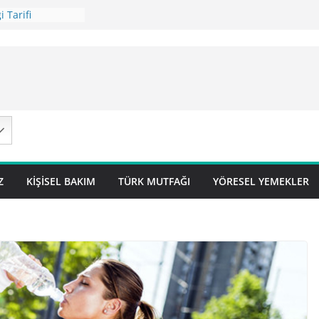
 Tarifi
ilavı Tarifi
Lok Pilavı ) Tarifi
ç Pilavı Tarifi
arifi – Sivas
Z
KIŞISEL BAKIM
TÜRK MUTFAĞI
YÖRESEL YEMEKLER