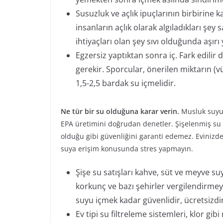
Susuzluk ve açlık ipuçlarının birbirine k
insanların açlık olarak algıladıkları şe
ihtiyaçları olan şey sıvı olduğunda aşırı
Egzersiz yaptıktan sonra iç. Fark edilir
gerekir. Sporcular, önerilen miktarın (vü
1,5-2,5 bardak su içmelidir.
Ne tür bir su olduğuna karar verin.
Musluk suyu,
EPA üretimini doğrudan denetler. Şişelenmiş s
olduğu gibi güvenliğini garanti edemez. Evinizde 
suya erişim konusunda stres yapmayın.
Şişe su satışları kahve, süt ve meyve suy
korkunç ve bazı şehirler vergilendirme
suyu içmek kadar güvenlidir, ücretsizdi
Ev tipi su filtreleme sistemleri, klor gib