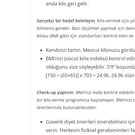
anda kilo geri gelir.
Gerçekçi bir hedef belirleyin.
Kilo vermek için y
bilmeniz gerekir. Bazı ölçümler yapmak için (ken
kilosu (BMI gibi) için standartları kontrol edin v
Kendinizi tartın. Mevcut kilonuzu gördü
BMI’nizi (vücut kitle indeksi) kontrol ed
olduğunu size söyleyebilir. 5’9” boyund
[150 ÷ ​​(65×65)] x 703 = 24.96. 24.96 ola
Check-up yaptırın.
BMI’nizi evde kontrol edebil
bir kilo verme programına başlamayın. BMI’nizi d
önerilerinde bulunabilecektir.
Güvenli diyet önerileri önerebilmesi içi
verin. Herkesin fiziksel gereksinimleri 