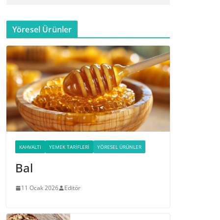
Yöresel Ürünler
KAHVALTI
YEMEK TARIFLERI
YÖRESEL ÜRÜNLER
Bal
11 Ocak 2026
Editör