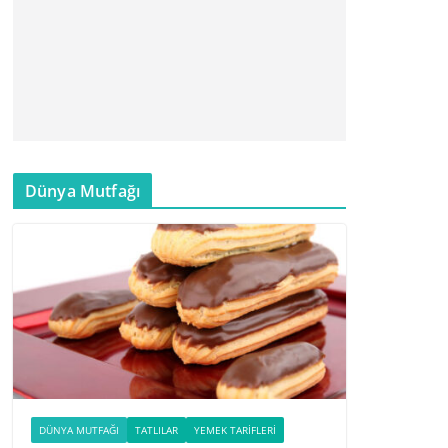
Dünya Mutfağı
DÜNYA MUTFAĞI
TATLILAR
YEMEK TARIFLERI