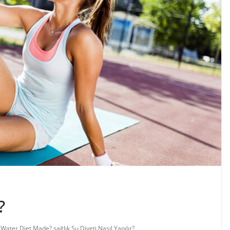
?
 Water Diet Made?
,
sağlık
,
Su Diyeti Nasıl Yapılır?