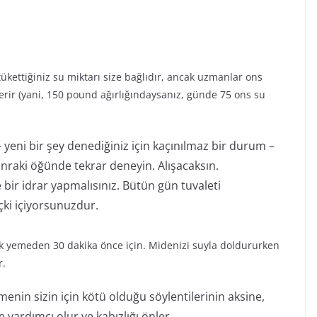
ükettiğiniz su miktarı size bağlıdır, ancak uzmanlar ons
nerir (yani, 150 pound ağırlığındaysanız, günde 75 ons su
yeni bir şey denediğiniz için kaçınılmaz bir durum –
nraki öğünde tekrar deneyin. Alışacaksın.
 bir idrar yapmalısınız. Bütün gün tuvaleti
ki içiyorsunuzdur.
yemeden 30 dakika önce için. Midenizi suyla doldururken
r.
nin sizin için kötü olduğu söylentilerinin aksine,
yardımcı olur ve kabızlığı önler.