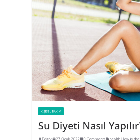
KIŞISEL BAKIM
Su Diyeti Nasıl Yapılır
Editör
27 Ocak 2022
0 Comments
health
,
How is the