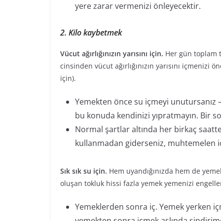
yere zarar vermenizi önleyecektir.
2. Kilo kaybetmek
Vücut ağırlığınızın yarısını için.
Her gün toplam t
cinsinden vücut ağırlığınızın yarısını içmenizi ö
için).
Yemekten önce su içmeyi unutursanız – 
bu konuda kendinizi yıpratmayın. Bir so
Normal şartlar altında her birkaç saatte
kullanmadan giderseniz, muhtemelen iç
Sık sık su için.
Hem uyandığınızda hem de yemek 
oluşan tokluk hissi fazla yemek yemenizi engelle
Yemeklerden sonra iç. Yemek yerken içme
yemekten sonra içmek aslında sindirime 