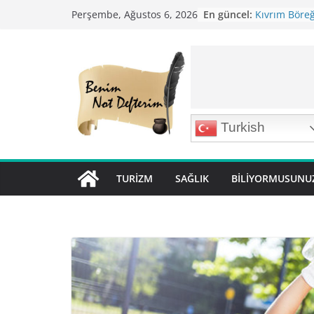
Skip
En güncel:
Kıvrım Böreği
Perşembe, Ağustos 6, 2026
to
Karabuğday P
Bolama ( Lok 
content
Nohutlu Pirin
Mirik Köfte T
Turkish
TURIZM
SAĞLIK
BILIYORMUSUNU